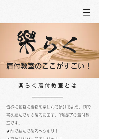
​着付教室のここがすごい！
楽らく着付教室とは
皆様に気軽に着物を楽しんで頂けるよう、前で
帯を結んでから
後ろに回す、”前結び”の着付教
室です。
★前で結んで後ろへクルリ！