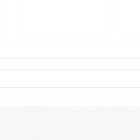
上級では名古屋帯での角出し
リバ
も行います
しを