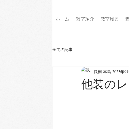
ホーム
教室紹介
教室風景
全ての記事
良樹 本島
2023年9
他装のレ