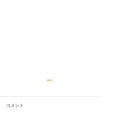
コメント
コメントを追加…
上級では名古屋帯での角
リバーシブルの
出しも行います
角出しを結んで